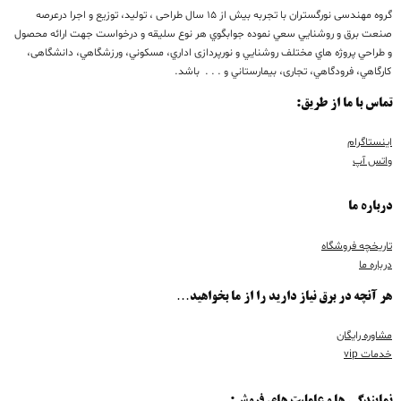
گروه مهندسی نورگستران با تجربه بيش از 15 سال طراحی ، تولید، توزیع و اجرا درعرصه
صنعت برق و روشنايي سعي نموده جوابگوي هر نوع سليقه و درخواست جهت ارائه محصول
و طراحي پروژه هاي مختلف روشنايي و نورپردازی اداري، مسكوني، ورزشگاهي، دانشگاهی،
كارگاهي، فرودگاهي، تجاری، بيمارستاني و . . . باشد.
تماس با ما از طریق:
اینستاگرام
واتس آپ
درباره ما
تاریخچه فروشگاه
درباره ما
هر آنچه در برق نیاز دارید را از ما بخواهید…
مشاوره رایگان
خدمات vip