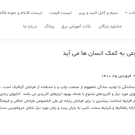
ات
سیم و کابل-کلید و پریز
لیست قیمت
لیـست اقــلام و نمونه فاکت
مشاوره رایگان
نکات آموزشی برق
وبلاگ
درباره ما
 به کمک انسان ها می آید
فروردین 25, 1400
اختگی با توليد سادگی نامفهوم از صنعت چاپ و با استفاده از طراحان گرافيک است. چا
ژی مورد نياز و کاربردهای متنوع با هدف بهبود ابزارهای کاربردی می باشد. کتابهای
نرم افزارها شناخت بيشتری را برای طراحان رايانه ای علی الخصوص طراحان خلاقی و فره
رائه راهکارها و شرايط سخت تايپ به پايان رسد و زمان مورد نياز شامل حروفچينی دست