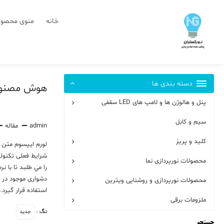
رش
ز
خانه
منوی محصول
حتوا
دسته بندی ها
هوش مصنوعی
پنل و هالوژن ها و لامپ های LED سقفی
سیم و کابل
admin
مقاله
کلید و پریز
لورم ايپسوم متن س
شرايط فعلی تکنولو
محصولات نورپردازی نما
را مي طلبد تا با 
دشواری موجود در ا
محصولات نورپردازی و روشنایی ویترین
استفاده قرار گيرد.
ملزومات برقی
جدید
تگ :
جستجو