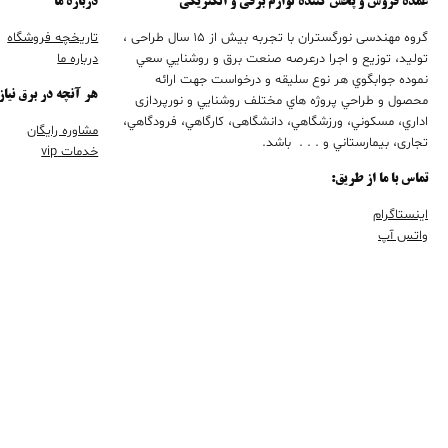
عمده فروش و پخش کننده لوازم برقی و الکتریکی
درباره ما
گروه مهندسی نورگستران با تجربه بيش از 15 سال طراحی ،
تاریخچه فروشگاه
تولید، توزیع و اجرا درعرصه صنعت برق و روشنايي سعي
درباره ما
نموده جوابگوي هر نوع سليقه و درخواست جهت ارائه
هر آنچه در برق نیاز
محصول و طراحي پروژه هاي مختلف روشنايي و نورپردازی
اداري، مسكوني، ورزشگاهي، دانشگاهی، كارگاهي، فرودگاهي،
مشاوره رایگان
تجاری، بيمارستاني و . . . باشد.
خدمات vip
تماس با ما از طریق:
اینستاگرام
واتس آپ