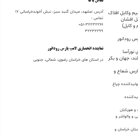
تماس با ما
آدرس :مشهد، میدان گنبد سبز، نبش آخوندخراسانی 17
م وکابل افلاک
تماس :
ل افشان
051-32232266
و کابل)
32232299
س رودانور
نماینده انحصاری لامپ پارس رودانور
 نورآسا
ند، جهان و بکر
در استان های خراسان رضوی، شمالی، جنوبی
ارس شعاع و
ولیدکننده چراغ
یدکننده
و هورتابان
 و والواشر و
حصاری لامپ LED در استان خراسان و