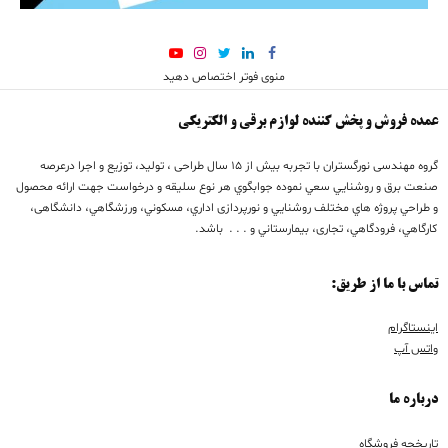
منوی فوتر اختصاص دهید
عمده فروش و پخش کننده لوازم برقی و الکتریکی
گروه مهندسی نورگستران با تجربه بيش از 15 سال طراحی ، تولید، توزیع و اجرا درعرصه
صنعت برق و روشنايي سعي نموده جوابگوي هر نوع سليقه و درخواست جهت ارائه محصول
و طراحي پروژه هاي مختلف روشنايي و نورپردازی اداري، مسكوني، ورزشگاهي، دانشگاهی،
كارگاهي، فرودگاهي، تجاری، بيمارستاني و . . . باشد.
تماس با ما از طریق:
اینستاگرام
واتس آپ
درباره ما
تاریخچه فروشگاه