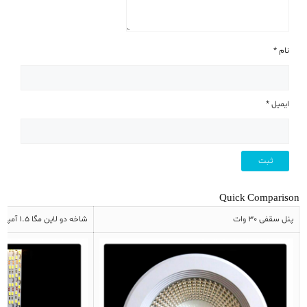
نام
*
ایمیل
*
Quick Comparison
پنل سقفی 30 وات
شاخه دو لاین مگا 1.5 آمپر 5630