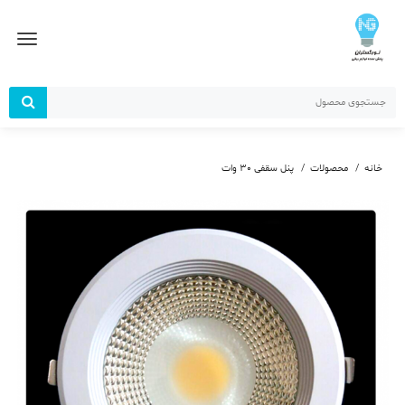
رش
ز
حتوا
خانه
محصولات
پنل سقفی 30 وات