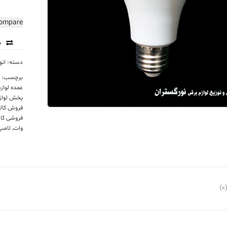
ompare
س
دسته:
انو
برچسب:
ا
عمده لواز
پخش لواز
فروش کالا
فروشی کال
وات
,
لامپ