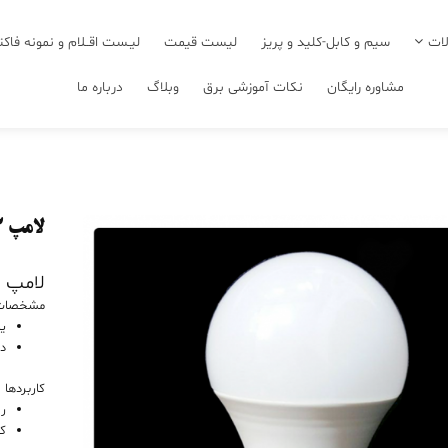
ات
سیم و کابل-کلید و پریز
لیست قیمت
لیـست اقــلام و نمونه فاکت
مشاوره رایگان
نکات آموزشی برق
وبلاگ
درباره ما
لامپ ۱۲ وات
لامپ 12 وات
مشخصات 
یک
در
کاربردها :
رو
کا