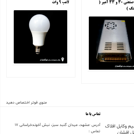
ترانس صنعتی ۳۰ و ۳۳ آمپر (
لامپ ۹ وات
نگ )
منوی فوتر اختصاص دهید
تماس با ما
آدرس :مشهد، میدان گنبد سبز، نبش آخوندخراسانی 17
م وکابل افلاک
تماس :
ل افشان