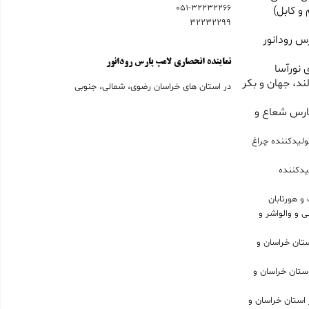
051-32232266
و کابل)
32232299
س رودانور
نماینده انحصاری لامپ پارس رودانور
 نورآسا
ند، جهان و بکر
در استان های خراسان رضوی، شمالی، جنوبی
ارس شعاع و
ولیدکننده چراغ
یدکننده
و هورتابان
 و والواشر و
حصاری لامپ LED در استان خراسان و
انحصاری براکت LED در استان خراسان و
ی انحصاری پرژکتور LED در استان خراسان و