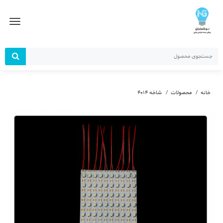
رش
ز
حتوا
خانه
محصولات
شاخه 4014