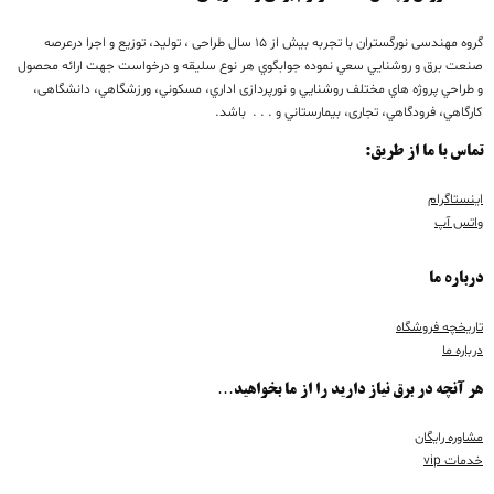
گروه مهندسی نورگستران با تجربه بيش از 15 سال طراحی ، تولید، توزیع و اجرا درعرصه
صنعت برق و روشنايي سعي نموده جوابگوي هر نوع سليقه و درخواست جهت ارائه محصول
و طراحي پروژه هاي مختلف روشنايي و نورپردازی اداري، مسكوني، ورزشگاهي، دانشگاهی،
كارگاهي، فرودگاهي، تجاری، بيمارستاني و . . . باشد.
تماس با ما از طریق:
اینستاگرام
واتس آپ
درباره ما
تاریخچه فروشگاه
درباره ما
هر آنچه در برق نیاز دارید را از ما بخواهید…
مشاوره رایگان
خدمات vip