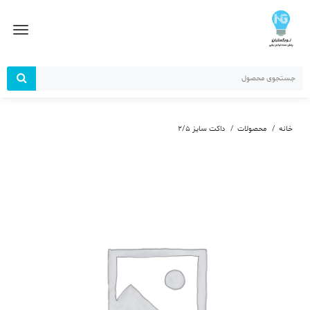
رش
ز
حتوا
خانه
محصولات
داکت سایز 2/5