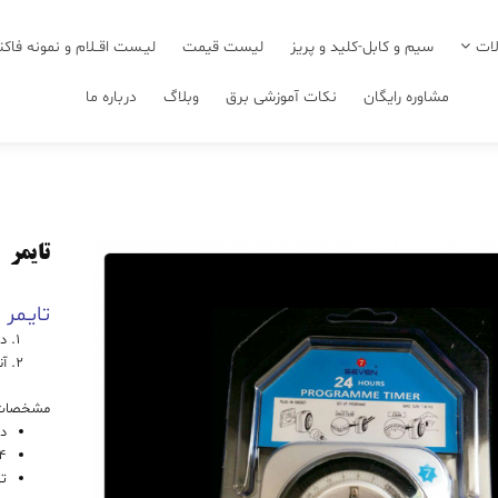
ات
سیم و کابل-کلید و پریز
لیست قیمت
لیـست اقــلام و نمونه فاکت
مشاوره رایگان
نکات آموزشی برق
وبلاگ
درباره ما
تایمر
تایـمر 
دی
آن
مشخصات 
دو
24 س
تنظیم