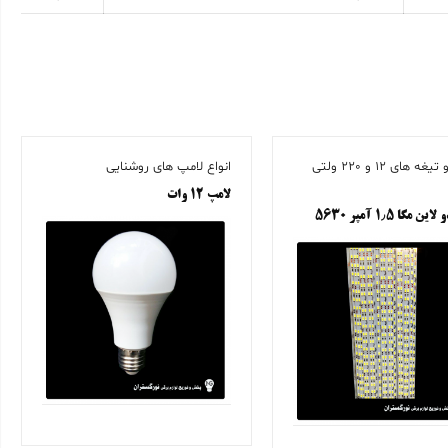
شاخه و تیغه های 12 و 220 ولتی
انواع لامپ های روشنایی
لامپ ۱۲ وات
 مگا ۱٫۵ آمپر ۵۶۳۰