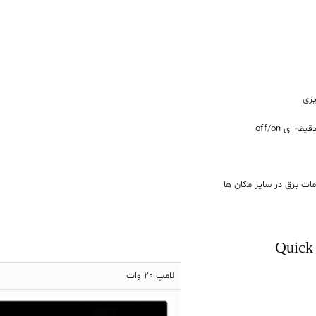
یزی
Quick
لامپ 20 وات