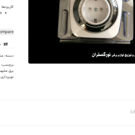
کاربردها :
off/on
ompare
س
دسته:
متع
برچسب:
ا
برق مشهد
نورپردازی 