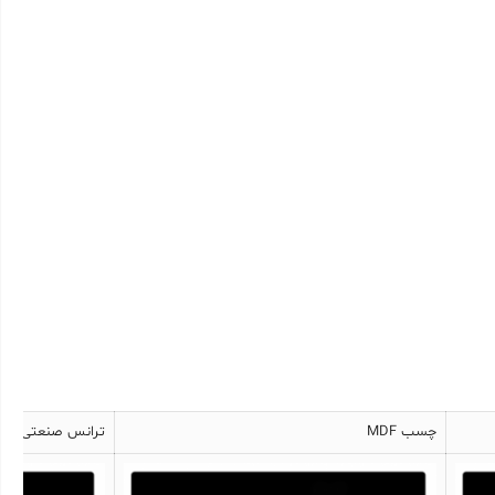
چسب MDF
ترانس صنعتی 30 و 33 آمپر ( سوئیچینگ )