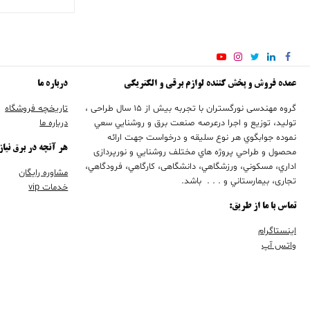
عمده فروش و پخش کننده لوازم برقی و الکتریکی
درباره ما
گروه مهندسی نورگستران با تجربه بيش از 15 سال طراحی ،
تاریخچه فروشگاه
تولید، توزیع و اجرا درعرصه صنعت برق و روشنايي سعي
درباره ما
نموده جوابگوي هر نوع سليقه و درخواست جهت ارائه
هر آنچه در برق نیاز
محصول و طراحي پروژه هاي مختلف روشنايي و نورپردازی
اداري، مسكوني، ورزشگاهي، دانشگاهی، كارگاهي، فرودگاهي،
مشاوره رایگان
تجاری، بيمارستاني و . . . باشد.
خدمات vip
تماس با ما از طریق:
اینستاگرام
واتس آپ