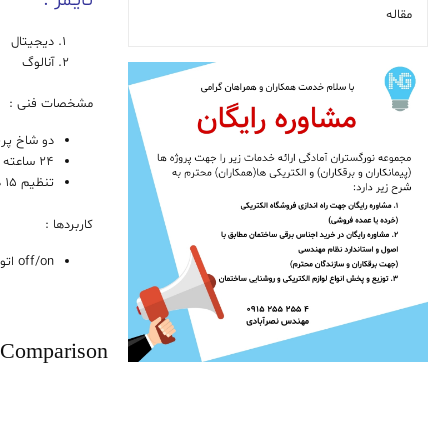
تایـمر :
مقاله
دیجیتال
آنالوگ
مشخصات فنی :
دو شاخ پر
۲۴ ساعته
تنظیم ۱۵ دقیقه ای off/on
کاربردها :
off/on اتومات برق در سایر مکان ها
 Comparison