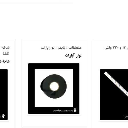
شاخه و تیغه های 12 و 220 ولتی
متعلقات : تایمر ، نوارآپارات
LED
نوار آپارات
شاخه دو لاین