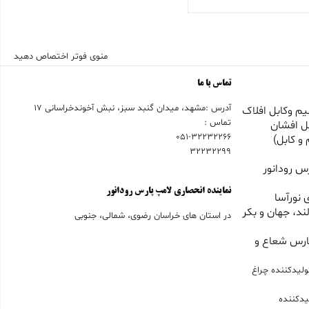
منوی فوتر اختصاص دهید
تماس با ما
آدرس :مشهد، میدان گنبد سبز، نبش آخوندخراسانی 17
م وکابل افلاک
تماس :
ل افشان
051-32232266
و کابل)
32232299
س رودانور
نماینده انحصاری لامپ پارس رودانور
 نورآسا
ند، جهان و بکر
در استان های خراسان رضوی، شمالی، جنوبی
ارس شعاع و
ولیدکننده چراغ
یدکننده