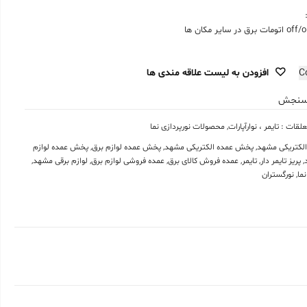
 اتومات برق در سایر مکان ها
C
افزودن به لیست علاقه مندی ها
نجش
لقات : تایمر ، نوارآپارات
,
محصولات نورپردازی نما
لکتریکی مشهد
,
پخش عمده الکتریکی مشهد
,
پخش عمده لوازم برق
,
پخش عمده لوازم
,
پریز تایمر دار
,
تایمر
,
عمده فروش کالای برق
,
عمده فروشی لوازم برق
,
لوازم برقی مشهد
,
نما
,
نورگستران