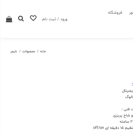
ور
فروشگاه
ورود / ثبت نام
خانه
محصولات
تایمر
:
جیتال
الوگ
فنی :
 شاخ پریزی
اعته
 15 دقیقه ای off/on