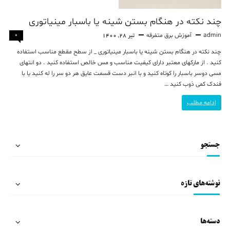
چند نکته در هنگام بستن شینه یا باسبار مینیاتوری
admin
آموزش برق
متفرقه
0
تیر 28, 1400
چند نکته در هنگام بستن شینه یا باسبار مینیاتوری _ از سطح مقطع مناسب استفاده
کنید . از مارکهای معتبر دارای کیفیت مناسب و مس خالص استفاده کنید . دو انتهای
مسی دوسر باسبار را کوتاه کنید و با انبر دست قسمت عایق هر دو سر را له کنید یا با
فندک کمی ذوب کنید …
چند
ادامه مطلب
نکته
در
جستجو
هنگام
بستن
شینه
نوشته‌های تازه
یا
باسبار
دسته‌ها
مینیاتوری