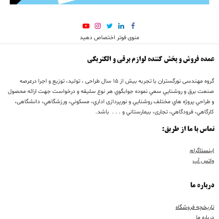
منوی فوتر اختصاص دهید
عمده فروش و پخش کننده لوازم برقی و الکتریکی
گروه مهندسی نورگستران با تجربه بيش از 15 سال طراحی ، تولید، توزیع و اجرا درعرصه
صنعت برق و روشنايي سعي نموده جوابگوي هر نوع سليقه و درخواست جهت ارائه محصول
و طراحي پروژه هاي مختلف روشنايي و نورپردازی اداري، مسكوني، ورزشگاهي، دانشگاهی،
كارگاهي، فرودگاهي، تجاری، بيمارستاني و . . . باشد.
تماس با ما از طریق:
اینستاگرام
واتس آپ
درباره ما
تاریخچه فروشگاه
درباره ما