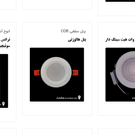
پنل سقفی COB
انوع آ
پنل هالوژنی
سوئیچی