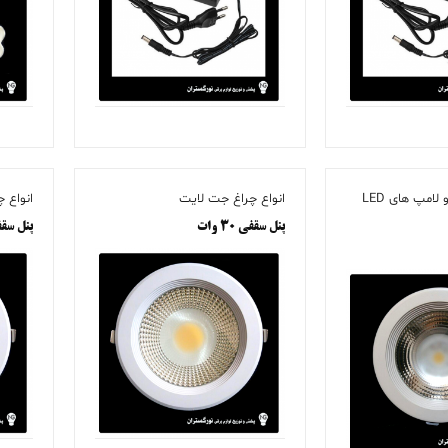
پنل و هالوژن ها و لامپ های LED
انواع چراغ جت لایت
انواع 
پنل سقفی ۳۰ وات
پنل سقفی ۵۰