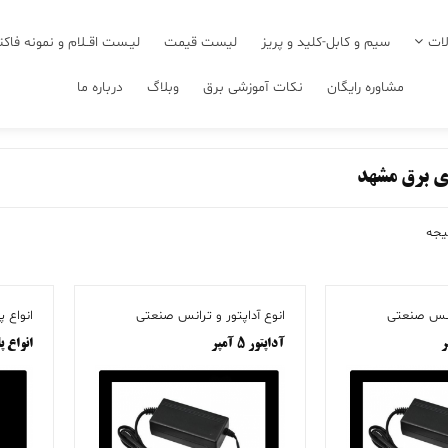
ات
سیم و کابل-کلید و پریز
لیست قیمت
لیـست اقــلام و نمونه فاکت
مشاوره رایگان
نکات آموزشی برق
وبلاگ
درباره ما
ی برق مشهد
رانس صنعتی
انوع آداپتور و ترانس صنعتی
انواع پ
آداپتور ۵ آمپر
انواع پ