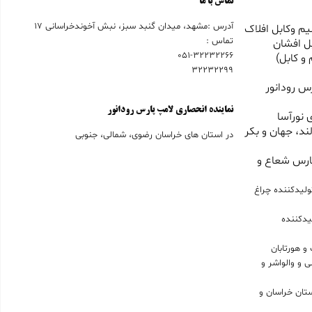
تماس با ما
آدرس :مشهد، میدان گنبد سبز، نبش آخوندخراسانی 17
م وکابل افلاک
تماس :
ل افشان
051-32232266
و کابل)
32232299
س رودانور
نماینده انحصاری لامپ پارس رودانور
 نورآسا
ند، جهان و بکر
در استان های خراسان رضوی، شمالی، جنوبی
ارس شعاع و
ولیدکننده چراغ
یدکننده
و هورتابان
 و والواشر و
حصاری لامپ LED در استان خراسان و