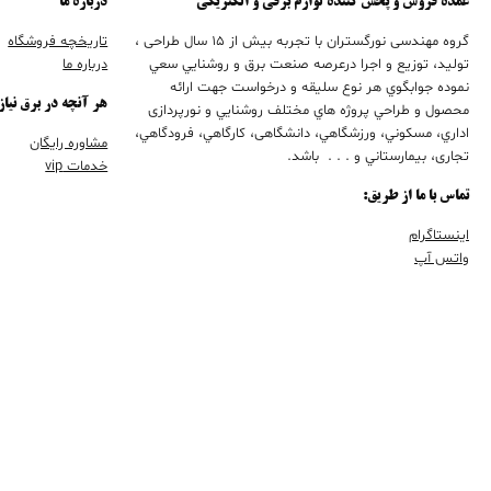
عمده فروش و پخش کننده لوازم برقی و الکتریکی
درباره ما
گروه مهندسی نورگستران با تجربه بيش از 15 سال طراحی ،
تاریخچه فروشگاه
تولید، توزیع و اجرا درعرصه صنعت برق و روشنايي سعي
درباره ما
نموده جوابگوي هر نوع سليقه و درخواست جهت ارائه
هر آنچه در برق نیاز
محصول و طراحي پروژه هاي مختلف روشنايي و نورپردازی
اداري، مسكوني، ورزشگاهي، دانشگاهی، كارگاهي، فرودگاهي،
مشاوره رایگان
تجاری، بيمارستاني و . . . باشد.
خدمات vip
تماس با ما از طریق:
اینستاگرام
واتس آپ