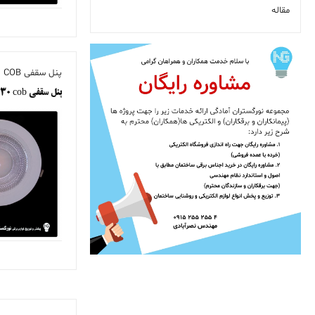
مقاله
پنل سقفی COB
پنل سقفی cob ٣٠ وات هیت سینک دار