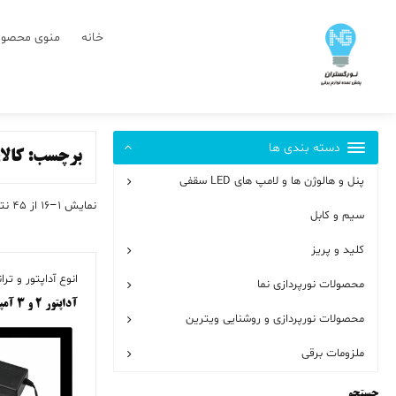
رش
ز
خانه
منوی محصول
حتوا
دسته بندی ها
برچسب:
کالا
پنل و هالوژن ها و لامپ های LED سقفی
نمایش 1–16 از 45 نتیجه
سیم و کابل
کلید و پریز
انوع آداپتور و ت
محصولات نورپردازی نما
آداپتور ۲ و ۳ آمپر
محصولات نورپردازی و روشنایی ویترین
ملزومات برقی
جستجو