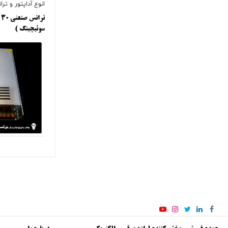
انوع آداپتور و ت
سوئیچینگ )