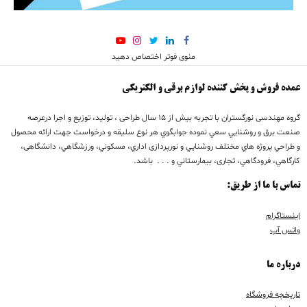
منوی فوتر اختصاص دهید
عمده فروش و پخش کننده لوازم برقی و الکتریکی
گروه مهندسی نورگستران با تجربه بيش از 15 سال طراحی ، تولید، توزیع و اجرا درعرصه
صنعت برق و روشنايي سعي نموده جوابگوي هر نوع سليقه و درخواست جهت ارائه محصول
و طراحي پروژه هاي مختلف روشنايي و نورپردازی اداري، مسكوني، ورزشگاهي، دانشگاهی،
كارگاهي، فرودگاهي، تجاری، بيمارستاني و . . . باشد.
تماس با ما از طریق:
اینستاگرام
واتس آپ
درباره ما
تاریخچه فروشگاه