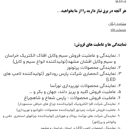
درباره ما
هر آنچه در برق نیاز دارید را از ما بخواهید…
مشاوره رایگان
خدمات vip
نمایندگی ها و عاملیت های فروش:
نمایندگی و عاملیت فروش سیم وکابل افلاک الکتریک خراسان
و سیم وکابل افشان مشهد(تولیدکننده انواع سیم و کابل)
نمایندگی محصولات پرتونور
نمایندگی انحصاری شرکت پارس رودانور (تولیدکننده لامپ های
LED)
نمایندگی محصولات نورپردازی نورآسا
عاملیت فروش کلید و پریز دلند، جهان و بکر و …
عاملیت فروش محصولات : پارس شعاع و شاهچراغ
نمایندگی شرکت افرا الکترونیک (تولیدکننده چراغ های حیاطی سنسوردار)
عاملیت فروش شرکت زمردنور (تولیدکننده محصولات دکوراتیو و نورپردازی)
نمایندگی شرکت های نورآسا، روناک و هورتابان (تولیدکننده چراغهای استخری دفنی و
والواشر و پرژکتور)
نمایندگی انحصاری لامپ LED در استان خراسان و مشهد