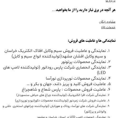
درباره ما
هر آنچه در برق نیاز دارید را از ما بخواهید…
مشاوره رایگان
خدمات vip
نمایندگی ها و عاملیت های فروش:
نمایندگی و عاملیت فروش سیم وکابل افلاک الکتریک خراسان
و سیم وکابل افشان مشهد(تولیدکننده انواع سیم و کابل)
نمایندگی محصولات پرتونور
نمایندگی انحصاری شرکت پارس رودانور (تولیدکننده لامپ های
LED)
نمایندگی محصولات نورپردازی نورآسا
عاملیت فروش کلید و پریز دلند، جهان و بکر و …
عاملیت فروش محصولات : پارس شعاع و شاهچراغ
نمایندگی شرکت افرا الکترونیک (تولیدکننده چراغ های حیاطی سنسوردار)
عاملیت فروش شرکت زمردنور (تولیدکننده محصولات دکوراتیو و نورپردازی)
نمایندگی شرکت های نورآسا، روناک و هورتابان (تولیدکننده چراغهای استخری دفنی و
والواشر و پرژکتور)
نمایندگی انحصاری لامپ LED در استان خراسان و مشهد