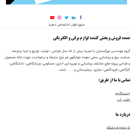
منوی فوتر اختصاص دهید
عمده فروش و پخش کننده لوازم برقی و الکتریکی
گروه مهندسی نورگستران با تجربه بيش از 15 سال طراحی ، تولید، توزیع و اجرا درعرصه
صنعت برق و روشنايي سعي نموده جوابگوي هر نوع سليقه و درخواست جهت ارائه محصول
و طراحي پروژه هاي مختلف روشنايي و نورپردازی اداري، مسكوني، ورزشگاهي، دانشگاهی،
كارگاهي، فرودگاهي، تجاری، بيمارستاني و . . . باشد.
تماس با ما از طریق:
اینستاگرام
واتس آپ
درباره ما
تاریخچه فروشگاه