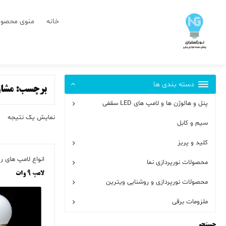
رش
ز
خانه
منوی محصول
حتوا
دسته بندی ها
برچسب:
مشاو
پنل و هالوژن ها و لامپ های LED سقفی
نمایش یک نتیجه
سیم و کابل
کلید و پریز
انواع لامپ های ر
محصولات نورپردازی نما
لامپ ۹ وات
محصولات نورپردازی و روشنایی ویترین
ملزومات برقی
جستجو