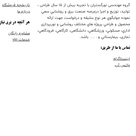
گروه مهندسی نورگستران با تجربه بيش از 15 سال طراحی ،
تاریخچه فروشگاه
تولید، توزیع و اجرا درعرصه صنعت برق و روشنايي سعي
درباره ما
نموده جوابگوي هر نوع سليقه و درخواست جهت ارائه
هر آنچه در برق نیاز
محصول و طراحي پروژه هاي مختلف روشنايي و نورپردازی
اداري، مسكوني، ورزشگاهي، دانشگاهی، كارگاهي، فرودگاهي،
مشاوره رایگان
تجاری، بيمارستاني و . . . باشد.
خدمات vip
تماس با ما از طریق:
اینستاگرام
واتس آپ