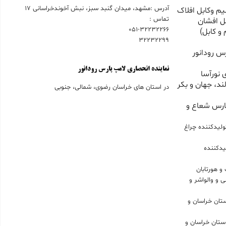
آدرس :مشهد، میدان گنبد سبز، نبش آخوندخراسانی 17
م وکابل افلاک
تماس :
ل افشان
051-32232266
و کابل)
32232299
س رودانور
نماینده انحصاری لامپ پارس رودانور
 نورآسا
ند، جهان و بکر
در استان های خراسان رضوی، شمالی، جنوبی
ارس شعاع و
ولیدکننده چراغ
یدکننده
و هورتابان
 و والواشر و
حصاری لامپ LED در استان خراسان و
انحصاری براکت LED در استان خراسان و