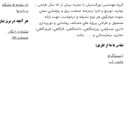
گروه مهندسی نورگستران با تجربه بيش از 15 سال طراحی ،
تاریخچه فروشگاه
تولید، توزیع و اجرا درعرصه صنعت برق و روشنايي سعي
درباره ما
نموده جوابگوي هر نوع سليقه و درخواست جهت ارائه
هر آنچه در برق نیاز
محصول و طراحي پروژه هاي مختلف روشنايي و نورپردازی
اداري، مسكوني، ورزشگاهي، دانشگاهی، كارگاهي، فرودگاهي،
مشاوره رایگان
تجاری، بيمارستاني و . . . باشد.
خدمات vip
تماس با ما از طریق:
اینستاگرام
واتس آپ