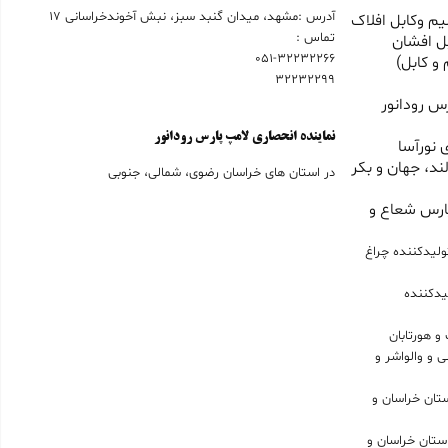
آدرس :مشهد، میدان گنبد سبز، نبش آخوندخراسانی 17
م وکابل افلاک
تماس :
ل افشان
051-32232266
و کابل)
32232299
س رودانور
نماینده انحصاری لامپ پارس رودانور
 نورآسا
ند، جهان و بکر
در استان های خراسان رضوی، شمالی، جنوبی
ارس شعاع و
ولیدکننده چراغ
یدکننده
و هورتابان
 و والواشر و
حصاری لامپ LED در استان خراسان و
انحصاری براکت LED در استان خراسان و