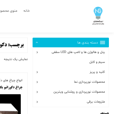
رش
ز
خانه
منوی محصول
حتوا
دسته بندی ها
برچسب:
دکور
پنل و هالوژن ها و لامپ های LED سقفی
نمایش یک نتیجه
سیم و کابل
کلید و پریز
انواع چراغ های دک
محصولات نورپردازی نما
چراغ دکوراتیو یک
محصولات نورپردازی و روشنایی ویترین
ملزومات برقی
جستجو