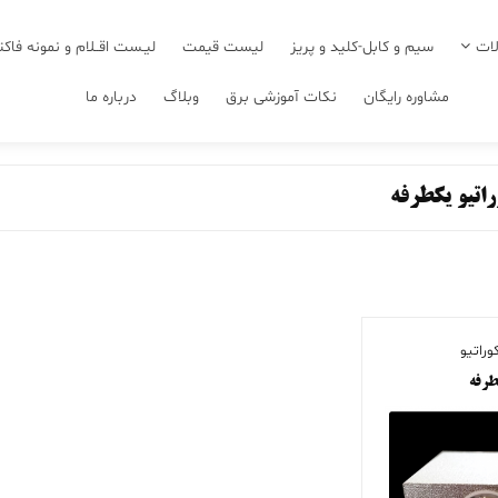
ات
سیم و کابل-کلید و پریز
لیست قیمت
لیـست اقــلام و نمونه فاکت
مشاوره رایگان
نکات آموزشی برق
وبلاگ
درباره ما
اتیو یکطرفه
وراتیو
طرفه