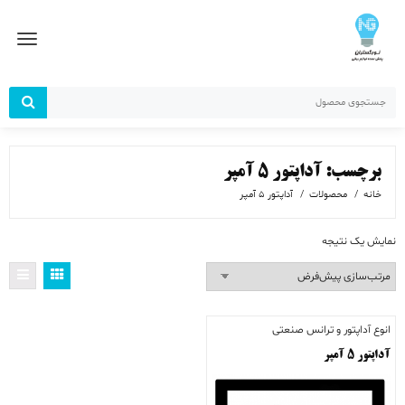
رش
ز
حتوا
برچسب:
آداپتور 5 آمپر
خانه
محصولات
آداپتور 5 آمپر
نمایش یک نتیجه
انوع آداپتور و ترانس صنعتی
آداپتور ۵ آمپر