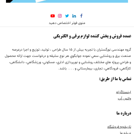
منوی فوتر اختصاص دهید
عمده فروش و پخش کننده لوازم برقی و الکتریکی
گروه مهندسی نورگستران با تجربه بيش از 15 سال طراحی ، تولید، توزیع و اجرا درعرصه
صنعت برق و روشنايي سعي نموده جوابگوي هر نوع سليقه و درخواست جهت ارائه محصول
و طراحي پروژه هاي مختلف روشنايي و نورپردازی اداري، مسكوني، ورزشگاهي، دانشگاهی،
كارگاهي، فرودگاهي، تجاری، بيمارستاني و . . . باشد.
تماس با ما از طریق:
اینستاگرام
واتس آپ
درباره ما
تاریخچه فروشگاه
درباره ما