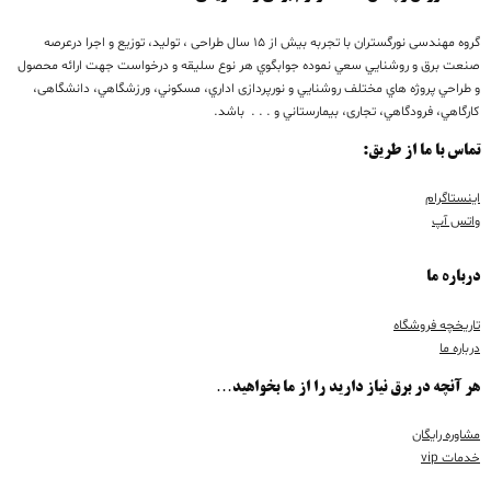
گروه مهندسی نورگستران با تجربه بيش از 15 سال طراحی ، تولید، توزیع و اجرا درعرصه
صنعت برق و روشنايي سعي نموده جوابگوي هر نوع سليقه و درخواست جهت ارائه محصول
و طراحي پروژه هاي مختلف روشنايي و نورپردازی اداري، مسكوني، ورزشگاهي، دانشگاهی،
كارگاهي، فرودگاهي، تجاری، بيمارستاني و . . . باشد.
تماس با ما از طریق:
اینستاگرام
واتس آپ
درباره ما
تاریخچه فروشگاه
درباره ما
هر آنچه در برق نیاز دارید را از ما بخواهید…
مشاوره رایگان
خدمات vip