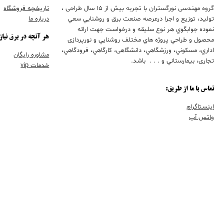
گروه مهندسی نورگستران با تجربه بيش از 15 سال طراحی ،
تاریخچه فروشگاه
تولید، توزیع و اجرا درعرصه صنعت برق و روشنايي سعي
درباره ما
نموده جوابگوي هر نوع سليقه و درخواست جهت ارائه
هر آنچه در برق نیاز
محصول و طراحي پروژه هاي مختلف روشنايي و نورپردازی
اداري، مسكوني، ورزشگاهي، دانشگاهی، كارگاهي، فرودگاهي،
مشاوره رایگان
تجاری، بيمارستاني و . . . باشد.
خدمات vip
تماس با ما از طریق:
اینستاگرام
واتس آپ