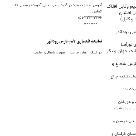
آدرس :مشهد، میدان گنبد سبز، نبش آخوندخراسانی 17
م وکابل افلاک
تماس :
ل افشان
051-32232266
و کابل)
32232299
س رودانور
نماینده انحصاری لامپ پارس رودانور
 نورآسا
ند، جهان و بکر
در استان های خراسان رضوی، شمالی، جنوبی
ارس شعاع و
ولیدکننده چراغ
یدکننده
و هورتابان
 و والواشر و
حصاری لامپ LED در استان خراسان و
انحصاری براکت LED در استان خراسان و