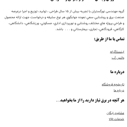
گروه مهندسی نورگستران با تجربه بيش از 15 سال طراحی ، تولید، توزیع و اجرا درعرصه
صنعت برق و روشنايي سعي نموده جوابگوي هر نوع سليقه و درخواست جهت ارائه محصول
و طراحي پروژه هاي مختلف روشنايي و نورپردازی اداري، مسكوني، ورزشگاهي، دانشگاهی،
كارگاهي، فرودگاهي، تجاری، بيمارستاني و . . . باشد.
تماس با ما از طریق:
اینستاگرام
واتس آپ
درباره ما
تاریخچه فروشگاه
درباره ما
هر آنچه در برق نیاز دارید را از ما بخواهید…
مشاوره رایگان
خدمات vip