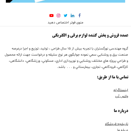
منوی فوتر اختصاص دهید
عمده فروش و پخش کننده لوازم برقی و الکتریکی
گروه مهندسی نورگستران با تجربه بيش از 15 سال طراحی ، تولید، توزیع و اجرا درعرصه
صنعت برق و روشنايي سعي نموده جوابگوي هر نوع سليقه و درخواست جهت ارائه محصول
و طراحي پروژه هاي مختلف روشنايي و نورپردازی اداري، مسكوني، ورزشگاهي، دانشگاهی،
كارگاهي، فرودگاهي، تجاری، بيمارستاني و . . . باشد.
تماس با ما از طریق:
اینستاگرام
واتس آپ
درباره ما
تاریخچه فروشگاه
درباره ما